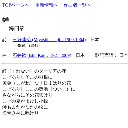
TOPページへ
更新情報へ
作曲者一覧へ
蝉
海四章
詩：
三好達治 (Miyoshi tatsuji，1900-1964)
日本
一點鐘 (1941)
曲：
石井歓 (Ishii Kan，1921-2009)
日本 歌詞言語： 日本
紅（くれない）のダーリアの花
こぞありしそこの垣根に
黄金（こがね）なす日まはりの花
こぞありしここの築地（ついじ）に
さながらにその花咲けり
こぞの夏かよひし小径
蝉もまたかなたの松に
海青き林に鳴けり