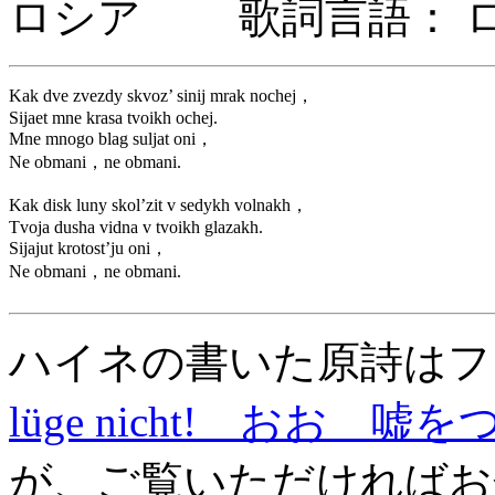
ロシア 歌詞言語： 
Kak dve zvezdy skvoz’ sinij mrak nochej，
Sijaet mne krasa tvoikh ochej.
Mne mnogo blag suljat oni，
Ne obmani，ne obmani.
Kak disk luny skol’zit v sedykh volnakh，
Tvoja dusha vidna v tvoikh glazakh.
Sijajut krotost’ju oni，
Ne obmani，ne obmani.
ハイネの書いた原詩はフ
lüge nicht! おお 嘘
が、ご覧いただければお