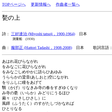
TOPページへ
更新情報へ
作曲者一覧へ
甃の上
詩：
三好達治 (Miyoshi tatsuji，1900-1964)
日本
測量船 (1930)
曲：
服部正 (Hattori Tadashi，1908-2008)
日本 歌詞言語：
あはれ花びらながれ
をみなごに花びらながれ
をみなごしめやかに語らひあゆみ
うららかの跫音(あしおと)空にながれ
をりふしに瞳をあげて
翳（かげ）りなきみ寺の春をすぎゆくなり
み寺の甍（いらか）みどりにうるほひ
廂々（ひさしひさし）に
風鐸（ふうたく）のすがたしづかなれば
ひとりなる