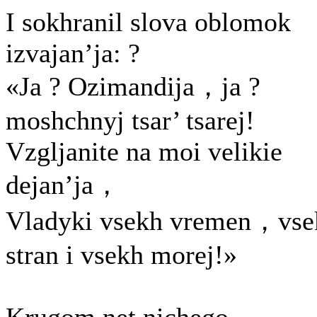
I sokhranil slova oblomok
izvajan’ja: ?
«Ja ? Ozimandija，ja ?
moshchnyj tsar’ tsarej!
Vzgljanite na moi velikie
dejan’ja，
Vladyki vsekh vremen，vse
stran i vsekh morej!»