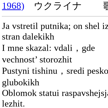
1968)
ウクライナ 歌詞
Ja vstretil putnika; on shel i
stran dalekikh
I mne skazal: vdali，gde
vechnost’ storozhit
Pustyni tishinu，sredi pesk
glubokikh
Oblomok statui raspavshejsj
lezhit.