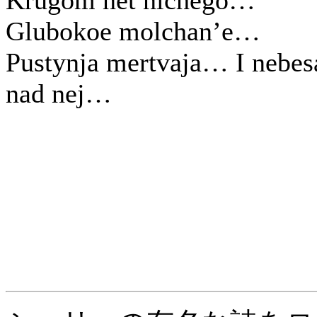
Krugom net nichego…
Glubokoe molchan’e…
Pustynja mertvaja… I nebes
nad nej…