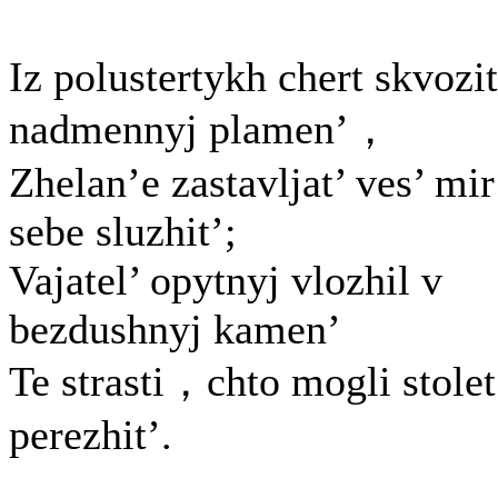
Iz polustertykh chert skvozit
nadmennyj plamen’，
Zhelan’e zastavljat’ ves’ mir
sebe sluzhit’;
Vajatel’ opytnyj vlozhil v
bezdushnyj kamen’
Te strasti，chto mogli stolet
perezhit’.