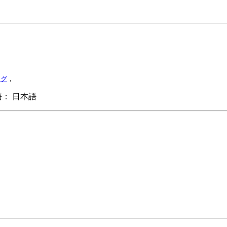
ング
，
 日本語