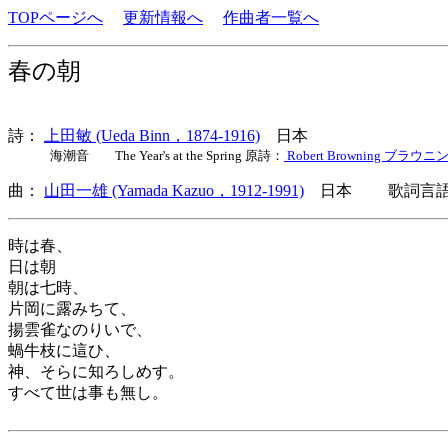
TOPページへ
更新情報へ
作曲者一覧へ
春の朝
詩：
上田敏 (Ueda Binn，1874-1916)
日本
海潮音 The Year's at the Spring 原詩：
Robert Browning ブラウニ
曲：
山田一雄 (Yamada Kazuo，1912-1991)
日本 歌詞言語：
時は春、
日は朝
朝は七時、
片岡に露みちて、
揚雲雀なのりいで、
蝸牛枝に這ひ、
神、そらに知ろしめす。
すべて世は事も無し。