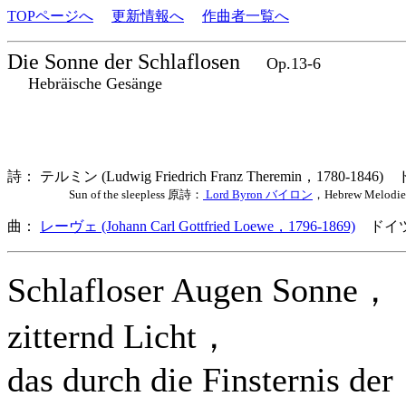
TOPページへ
更新情報へ
作曲者一覧へ
Die Sonne der Schlaflosen
Op.13-6
Hebräische Gesänge
詩： テルミン (Ludwig Friedrich Franz Theremin，1780-1846
Sun of the sleepless 原詩：
Lord Byron バイロン
，Hebrew Melodi
曲：
レーヴェ (Johann Carl Gottfried Loewe，1796-1869)
ドイツ
Schlafloser Augen Sonne，
zitternd Licht，
das durch die Finsternis der