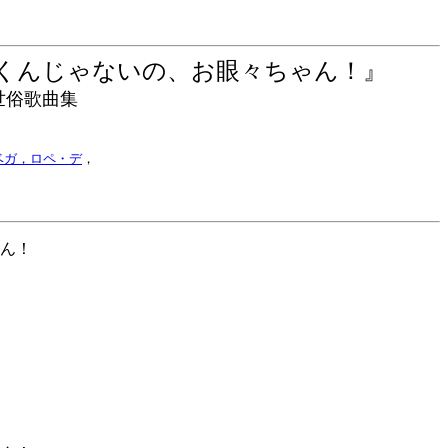
泣くんじゃないの、お眼々ちゃん！』
俗歌曲集
rpio ベガ，ロペ・デ
，
ん！