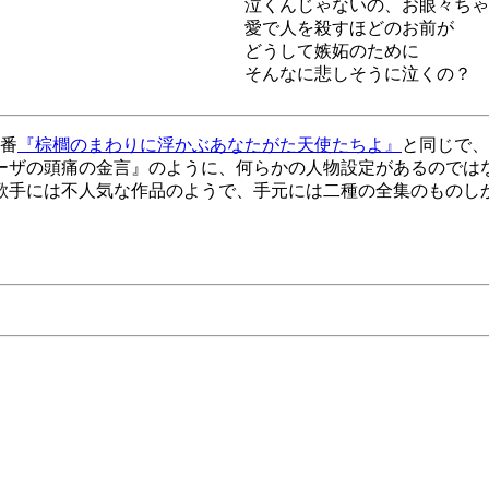
泣くんじゃないの、お眼々ちゃ
愛で人を殺すほどのお前が
どうして嫉妬のために
そんなに悲しそうに泣くの？
4番
『棕櫚のまわりに浮かぶあなたがた天使たちよ』
と同じで、
ーザの頭痛の金言』のように、何らかの人物設定があるのでは
歌手には不人気な作品のようで、手元には二種の全集のものし