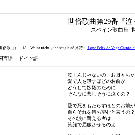
世俗歌曲第29番『
スペイン歌曲集_世
俗歌曲） 18 Weint nicht，ihr A:uglein! 原詩：
Lope Felix de Vega Ca
言語： ドイツ語
泣くんじゃないの、お眼々ちゃ
愛で人を殺すほどのお前が
どうして嫉妬のために
そんなに悲しそうに泣くの？
愛で死をもたらすほどのお前が
自らそれを待ち望むと言うの？
その涙に耐える者は
笑顔で屈服させるのよ