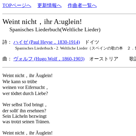
TOPページへ
更新情報へ
作曲者一覧へ
Weint nicht，ihr A:uglein!
Spanisches Liederbuch(Weltliche Lieder)
詩：
ハイゼ (Paul Heyse，1830-1914)
ドイツ
Spanisches Liederbuch - 2. Weltliche Lieder（スペインの歌の本 ２．世
曲：
ヴォルフ (Hugo Wolf，1860-1903)
オーストリア 歌詞
Weint nicht，ihr Äuglein!
Wie kann so trübe
weinen vor Eifersucht，
wer tödtet durch Liebe?
Wer selbst Tod bringt，
der sollt' ihn ersehnen?
Sein Lächeln bezwingt
was trotzt seinen Tränen.
Weint nicht，ihr Äuglein!