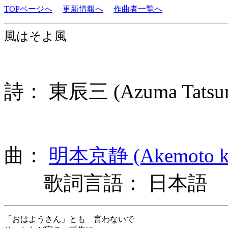
TOPページへ
更新情報へ
作曲者一覧へ
風はそよ風
詩： 東辰三 (Azuma Tats
曲：
明本京静 (Akemoto ky
歌詞言語： 日本語
「おはようさん」とも 言わないで