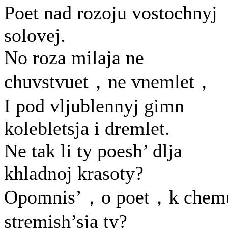
Poet nad rozoju vostochnyj
solovej.
No roza milaja ne
chuvstvuet，ne vnemlet，
I pod vljublennyj gimn
kolebletsja i dremlet.
Ne tak li ty poesh’ dlja
khladnoj krasoty?
Opomnis’，o poet，k chem
stremish’sja ty?