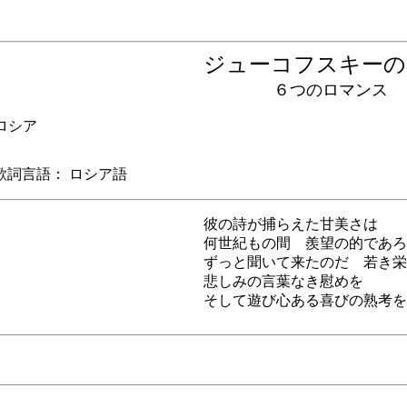
ジューコフスキー
6
６つのロマンス
シア
言語： ロシア語
彼の詩が捕らえた甘美さは
何世紀もの間 羨望の的であろ
ずっと聞いて来たのだ 若き栄
悲しみの言葉なき慰めを
そして遊び心ある喜びの熟考を