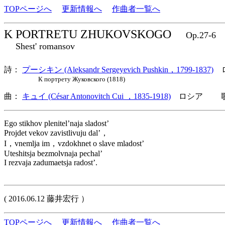
TOPページへ
更新情報へ
作曲者一覧へ
K PORTRETU ZHUKOVSKOGO
Op.27-
Shest' romansov
詩：
プーシキン (Aleksandr Sergeyevich Pushkin，1799-1837)
ロ
К портрету Жуковского (1818)
曲：
キュイ (César Antonovitch Cui ，1835-1918)
ロシア 歌詞
Ego stikhov plenitel’naja sladost’
Projdet vekov zavistlivuju dal’，
I，vnemlja im，vzdokhnet o slave mladost’
Uteshitsja bezmolvnaja pechal’
I rezvaja zadumaetsja radost’.
( 2016.06.12 藤井宏行 ）
TOPページへ
更新情報へ
作曲者一覧へ