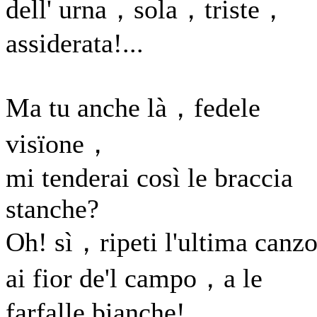
dell' urna，sola，triste，
assiderata!...
Ma tu anche là，fedele
visïone，
mi tenderai così le braccia
stanche?
Oh! sì，ripeti l'ultima canz
ai fior de'l campo，a le
farfalle bianche!...