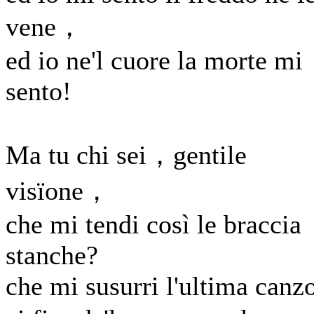
vene，
ed io ne'l cuore la morte mi
sento!
Ma tu chi sei，gentile
visïone，
che mi tendi così le braccia
stanche?
che mi susurri l'ultima canz