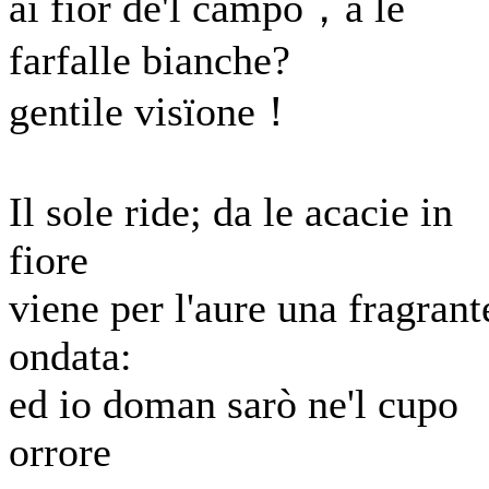
ai fior de'l campo，a le
farfalle bianche?
gentile visïone！
Il sole ride; da le acacie in
fiore
viene per l'aure una fragrant
ondata:
ed io doman sarò ne'l cupo
orrore