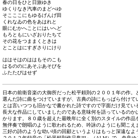
春の日をひと日旅ゆき
ゆくりなき汽車のまどべゆ
そこここにもゆるげんげ田
くれなゐの色をあはれと
眼にむかへことにはいへど
もろともにいざおりたちて
その花をつままくときは
とことはにすぎさりにけり
ははそはのははもそのこも
はるののにあそぶあそびを
ふたたびはせず
日本の前衛音楽の大御所だった松平頼則の２００１年の作。
選んだ詩に曲をつけていますが、古典の詩にもっぱら付けて
とは言いつつも旧かなで書かれた詩ですので字面だけ見てい
長大な作品にしていましたのである意味何を語っているのか
かります。８０歳を超えた最晩年に全く別のスタイルの作品
無伴奏で朗唱のように歌われるため、吟詠のようにも聞こえ
三好の詩のような幼い頃の回顧というよりはもっと深遠なよ
２０１２年録音の「松平頼則作品集III」（ALM）で、奈良