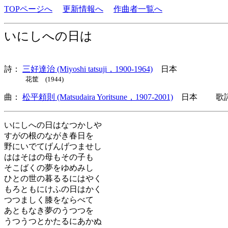
TOPページへ
更新情報へ
作曲者一覧へ
いにしへの日は
詩：
三好達治 (Miyoshi tatsuji，1900-1964)
日本
花筐 (1944)
曲：
松平頼則 (Matsudaira Yoritsune，1907-2001)
日本 歌詞言
いにしへの日はなつかしや
すがの根のながき春日を
野にいでてげんげつませし
ははそはの母もその子も
そこばくの夢をゆめみし
ひとの世の暮るるにはやく
もろともにけふの日はかく
つつましく膝をならべて
あともなき夢のうつつを
うつうつとかたるにあかぬ