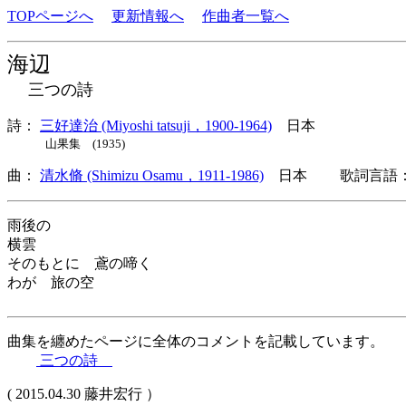
TOPページへ
更新情報へ
作曲者一覧へ
海辺
三つの詩
詩：
三好達治 (Miyoshi tatsuji，1900-1964)
日本
山果集 (1935)
曲：
清水脩 (Shimizu Osamu，1911-1986)
日本 歌詞言語：
雨後の
横雲
そのもとに 鳶の啼く
わが 旅の空
曲集を纏めたページに全体のコメントを記載しています。
三つの詩
( 2015.04.30 藤井宏行 ）