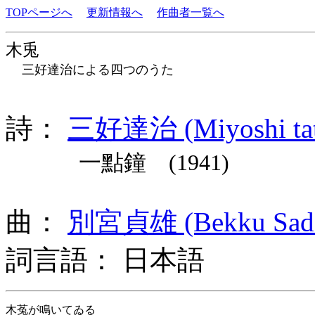
TOPページへ
更新情報へ
作曲者一覧へ
木兎
三好達治による四つのうた
詩：
三好達治 (Miyoshi tat
一點鐘 (1941)
曲：
別宮貞雄 (Bekku Sada
詞言語： 日本語
木菟が鳴いてゐる