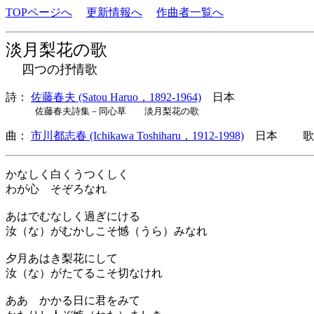
TOPページへ
更新情報へ
作曲者一覧へ
淡月梨花の歌
四つの抒情歌
詩：
佐藤春夫 (Satou Haruo，1892-1964)
日本
佐藤春夫詩集－同心草 淡月梨花の歌
曲：
市川都志春 (Ichikawa Toshiharu，1912-1998)
日本 歌詞
かなしく白くうつくしく
わが心 そぞろなれ
あはでむなしく過ぎにける
汝（な）がむかしこそ憾（うら）みなれ
夕月あはき梨花にして
汝（な）がたてるこそ切なけれ
ああ かかる日に君をみて