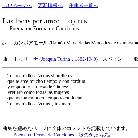
TOPページへ
更新情報へ
作曲者一覧へ
Las locas por amor
Op.19-5
Poema en Forma de Canciones
詩： カンポアモール (Ramòn Maria de las Mercedes de Campoam
曲：
トゥリーナ (Joaquin Turina，1882-1949)
スペイン 歌詞
Te amaré diosa Venus si prefieres
que te ame mucho tiempo y con cordura
y respondió la diosa de Citeres:
Prefiero como todas las mujeres
que me amen poco tiempo y con locura.
Te amaré diosa Venus，te amaré.
曲集を纏めたページに全体のコメントを記載しています。
Poema en Forma de Canciones 歌のかたちの詩