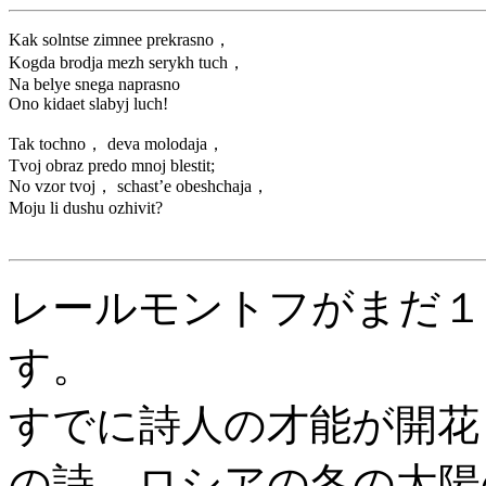
Kak solntse zimnee prekrasno，
Kogda brodja mezh serykh tuch，
Na belye snega naprasno
Ono kidaet slabyj luch!
Tak tochno， deva molodaja，
Tvoj obraz predo mnoj blestit;
No vzor tvoj， schast’e obeshchaja，
Moju li dushu ozhivit?
レールモントフがまだ１０
す。
すでに詩人の才能が開花
の詩、ロシアの冬の太陽