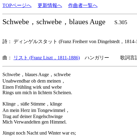
TOPページへ
更新情報へ
作曲者一覧へ
Schwebe，schwebe，blaues Auge
S.305
詩： ディンゲルスタット (Franz Freiherr von Dingelstedt，181
曲：
リスト (Franz Liszt，1811-1886)
ハンガリー 歌詞言語
Schwebe，blaues Auge，schwebe
Unabwendbar ob dem meinen，
Einen Frühling wirk und webe
Rings um mich in lichtem Scheinen.
Klinge，süße Stimme，klinge
An mein Herz im Tongewimmel，
Trag auf deiner Engelschwinge
Mich Verwandelten gen Himmel.
Jüngst noch Nacht und Winter war es;