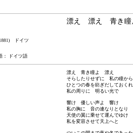
漂え 漂え 青き
4-1881) ドイツ
： ドイツ語
漂え 青き瞳よ 漂え
そらしたりせずに 私の瞳から
ひとつの春を紡ぎだしておくれ
私の周りに 明るい光で
響け 優しい声よ 響け
私の胸に 音の連なりとなり
天使の翼に乗せて運んでゆけ
私を変容させて天上へと
ついこの間まで夜や冬であった