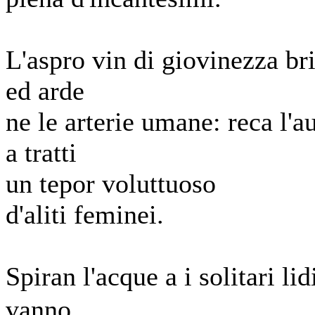
L'aspro vin di giovinezza bri
ed arde
ne le arterie umane: reca l'a
a tratti
un tepor voluttuoso
d'aliti feminei.
Spiran l'acque a i solitari lid
vanno，