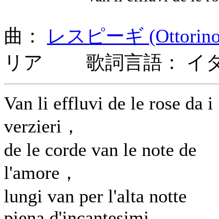
曲：
レスピーギ (Ottorino 
リア 歌詞言語： イ
Van li effluvi de le rose da i
verzieri，
de le corde van le note de
l'amore，
lungi van per l'alta notte
piena d'incantesimi.