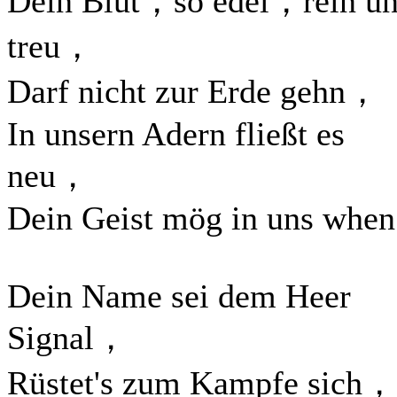
Dein Blut，so edel，rein u
treu，
Darf nicht zur Erde gehn，
In unsern Adern fließt es
neu，
Dein Geist mög in uns when
Dein Name sei dem Heer
Signal，
Rüstet's zum Kampfe sich，