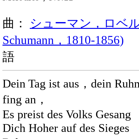
曲：
シューマン，ロベルト (Ro
Schumann，1810-1856)
ド
語
Dein Tag ist aus，dein Ruh
fing an，
Es preist des Volks Gesang
Dich Hoher auf des Sieges