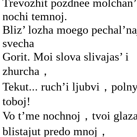
Trevozhit pozdnee molchan
nochi temnoj.
Bliz’ lozha moego pechal’na
svecha
Gorit. Moi slova slivajas’ i
zhurcha，
Tekut... ruch’i ljubvi，poln
toboj!
Vo t’me nochnoj，tvoi glaz
blistajut predo mnoj，