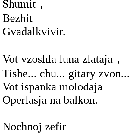
Shumit，
Bezhit
Gvadalkvivir.
Vot vzoshla luna zlataja，
Tishe... chu... gitary zvon...
Vot ispanka molodaja
Operlasja na balkon.
Nochnoj zefir