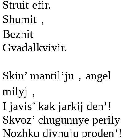
Struit efir.
Shumit，
Bezhit
Gvadalkvivir.
Skin’ mantil’ju，angel
milyj，
I javis’ kak jarkij den’!
Skvoz’ chugunnye perily
Nozhku divnuju proden’!