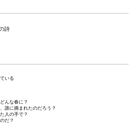
の詩
ている
どんな春に？
、誰に摘まれたのだろう？
た人の手で？
のだ？