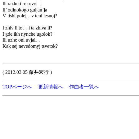
Ili razluki rokovoj，
Il’ odinokogo guljan’ja
V tishi polej，v teni lesnoj?
I zhiv li tot，i ta zhiva li?
I gde ikh nynche ugolok?
Ili uzhe oni uvjali，
Kak sej nevedomyj tsvetok?
( 2012.03.05 藤井宏行 ）
TOPページへ
更新情報へ
作曲者一覧へ