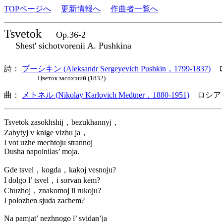
TOPページへ
更新情報へ
作曲者一覧へ
Tsvetok
Op.36-2
Shest' sichotvorenii A. Pushkina
詩：
プーシキン (Aleksandr Sergeyevich Pushkin，1799-1837)
ロ
Цветок засохший (1832)
曲：
メトネル (Nikolay Karlovich Medtner，1880-1951)
ロシア
Tsvetok zasokhshij，bezukhannyj，
Zabytyj v knige vizhu ja，
I vot uzhe mechtoju strannoj
Dusha napolnilas’ moja.
Gde tsvel，kogda，kakoj vesnoju?
I dolgo l’ tsvel，i sorvan kem?
Chuzhoj，znakomoj li rukoju?
I polozhen sjuda zachem?
Na pamjat’ nezhnogo l’ svidan’ja