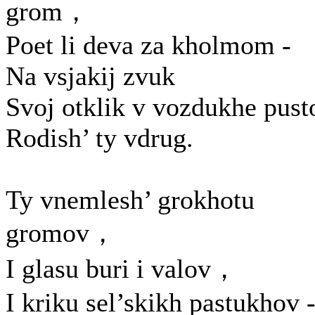
grom，
Poet li deva za kholmom -
Na vsjakij zvuk
Svoj otklik v vozdukhe pus
Rodish’ ty vdrug.
Ty vnemlesh’ grokhotu
gromov，
I glasu buri i valov，
I kriku sel’skikh pastukhov 