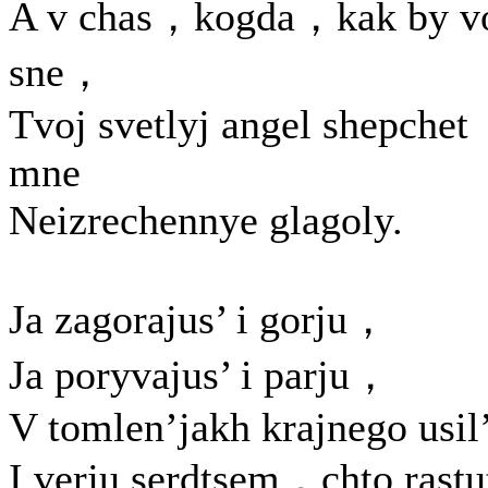
A v chas，kogda，kak by v
sne，
Tvoj svetlyj angel shepchet
mne
Neizrechennye glagoly.
Ja zagorajus’ i gorju，
Ja poryvajus’ i parju，
V tomlen’jakh krajnego usil
I verju serdtsem，chto rastu