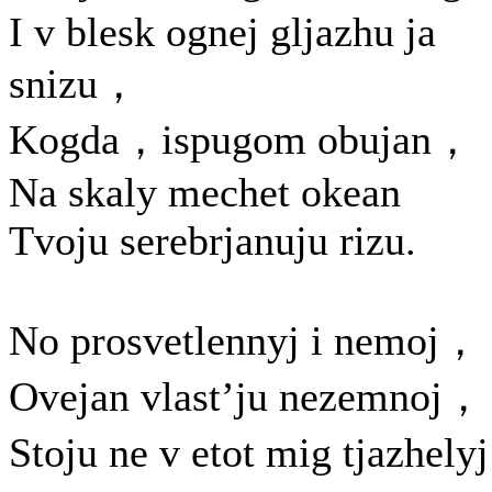
I v blesk ognej gljazhu ja
snizu，
Kogda，ispugom obujan，
Na skaly mechet okean
Tvoju serebrjanuju rizu.
No prosvetlennyj i nemoj，
Ovejan vlast’ju nezemnoj，
Stoju ne v etot mig tjazhel