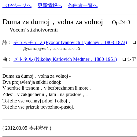
TOPページへ
更新情報へ
作曲者一覧へ
Duma za dumoj，volna za volnoj
Op.24-
Vocem' stikhotvorenii
詩：
チュッチェフ (Fyodor Ivanovich Tyutchev，1803-1873)
ロ
Дума за думой，волна за волной
曲：
メトネル (Nikolay Karlovich Medtner，1880-1951)
ロシア
Duma za dumoj，volna za volnoj -
Dva projavlen’ja stikhii odnoj:
V serdtse li tesnom，v bezbrezhnom li more，
Zdes’ - v zakljuchenii，tam - na prostore，-
Tot zhe vse vechnyj priboj i otboj，
Tot zhe vse prizrak trevozhno-pustoj.
( 2012.03.05 藤井宏行 ）