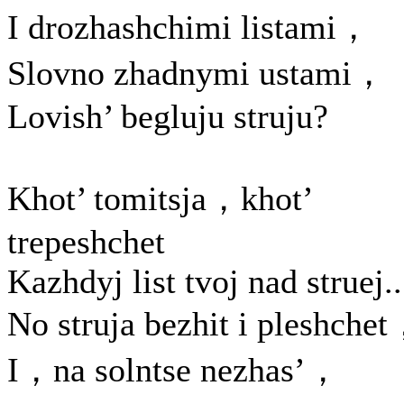
I drozhashchimi listami，
Slovno zhadnymi ustami，
Lovish’ begluju struju?
Khot’ tomitsja，khot’
trepeshchet
Kazhdyj list tvoj nad struej..
No struja bezhit i pleshche
I，na solntse nezhas’，