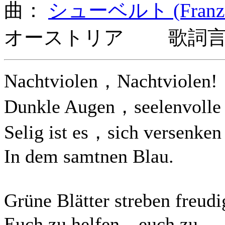
曲：
シューベルト (Franz Pe
オーストリア 歌詞言
Nachtviolen，Nachtviolen!
Dunkle Augen，seelenvoll
Selig ist es，sich versenken
In dem samtnen Blau.
Grüne Blätter streben freudi
Euch zu helfen，euch zu