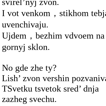
svirel’nyj zvon.
I vot venkom，stikhom tebj
uvenchivaju.
Ujdem，bezhim vdvoem na
gornyj sklon.
No gde zhe ty?
Lish’ zvon vershin pozvaniv
TSvetku tsvetok sred’ dnja
zazheg svechu.