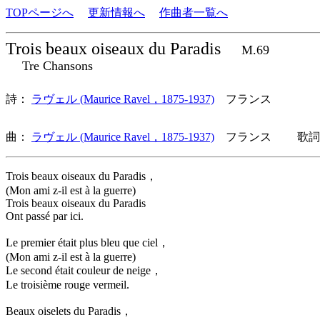
TOPページへ
更新情報へ
作曲者一覧へ
Trois beaux oiseaux du Paradis
M.69
Tre Chansons
詩：
ラヴェル (Maurice Ravel，1875-1937)
フランス
曲：
ラヴェル (Maurice Ravel，1875-1937)
フランス 歌詞言
Trois beaux oiseaux du Paradis，
(Mon ami z-il est à la guerre)
Trois beaux oiseaux du Paradis
Ont passé par ici.
Le premier était plus bleu que ciel，
(Mon ami z-il est à la guerre)
Le second était couleur de neige，
Le troisième rouge vermeil.
Beaux oiselets du Paradis，