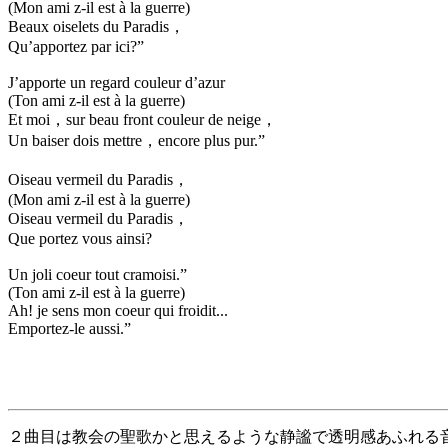
(Mon ami z-il est à la guerre)
Beaux oiselets du Paradis，
Qu’apportez par ici?”
J’apporte un regard couleur d’azur
(Ton ami z-il est à la guerre)
Et moi，sur beau front couleur de neige，
Un baiser dois mettre，encore plus pur.”
Oiseau vermeil du Paradis，
(Mon ami z-il est à la guerre)
Oiseau vermeil du Paradis，
Que portez vous ainsi?
Un joli coeur tout cramoisi.”
(Ton ami z-il est à la guerre)
Ah! je sens mon coeur qui froidit...
Emportez-le aussi.”
２曲目は教会の聖歌かと思えるような静謐で透明感あふれる