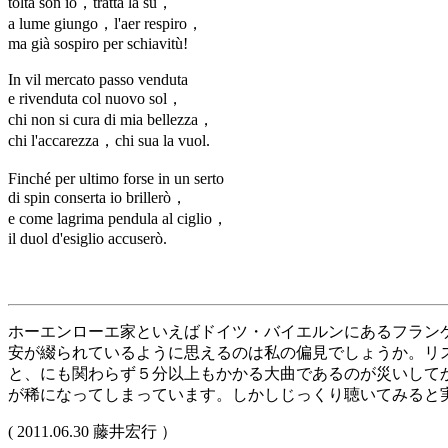
tolta son io，tratta la sù，
a lume giungo，l'aer respiro，
ma già sospiro per schiavitù!
In vil mercato passo venduta
e rivenduta col nuovo sol，
chi non si cura di mia bellezza，
chi l'accarezza，chi sua la vuol.
Finché per ultimo forse in un serto
di spin conserta io brillerò，
e come lagrima pendula al ciglio，
il duol d'esiglio accuserò.
ホーエンローエ家といえばドイツ・バイエルンにあるフラン
安が綴られているように思えるのは私の偏見でしょうか。リ
と、にも関わらず５分以上もかかる大曲であるのが災いして
が稀になってしまっています。しかしじっくり聴いてみると
( 2011.06.30 藤井宏行 ）