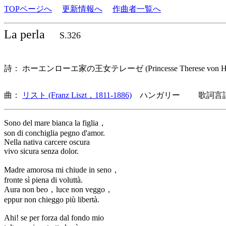
TOPページへ
更新情報へ
作曲者一覧へ
La perla
S.326
詩： ホーエンローエ家の王女テレーゼ (Princesse Therese von H
曲：
リスト (Franz Liszt，1811-1886)
ハンガリー 歌詞言語
Sono del mare bianca la figlia，
son di conchiglia pegno d'amor.
Nella nativa carcere oscura
vivo sicura senza dolor.
Madre amorosa mi chiude in seno，
fronte sì piena di voluttà.
Aura non beo，luce non veggo，
eppur non chieggo più libertà.
Ahi! se per forza dal fondo mio