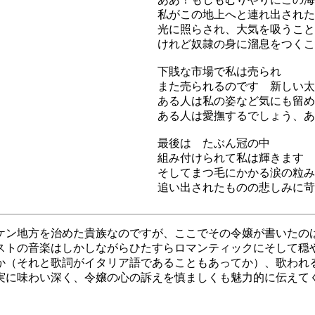
私がこの地上へと連れ出された
光に照らされ、大気を吸うこと
けれど奴隷の身に溜息をつくこ
下賎な市場で私は売られ
また売られるのです 新しい太
ある人は私の姿など気にも留め
ある人は愛撫するでしょう、あ
最後は たぶん冠の中
組み付けられて私は輝きます
そしてまつ毛にかかる涙の粒み
追い出されたものの悲しみに苛
ケン地方を治めた貴族なのですが、ここでその令嬢が書いたの
ストの音楽はしかしながらひたすらロマンティックにそして穏
か（それと歌詞がイタリア語であることもあってか）、歌われ
実に味わい深く、令嬢の心の訴えを慎ましくも魅力的に伝えて