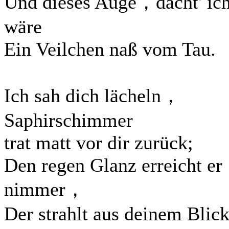
Und dieses Auge，dacht' i
wäre
Ein Veilchen naß vom Tau.
Ich sah dich lächeln，
Saphirschimmer
trat matt vor dir zurück;
Den regen Glanz erreicht er
nimmer，
Der strahlt aus deinem Blick