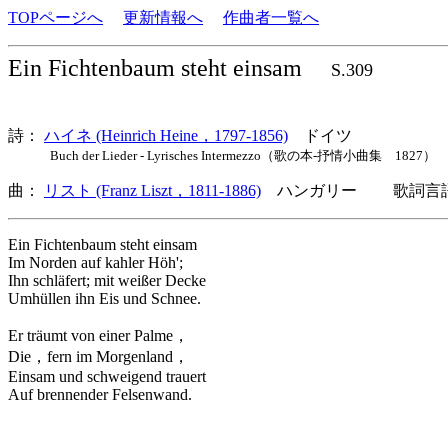
TOPページへ
更新情報へ
作曲者一覧へ
Ein Fichtenbaum steht einsam
S.309
詩：
ハイネ (Heinrich Heine，1797-1856)
ドイツ
Buch der Lieder - Lyrisches Intermezzo（歌の本-抒情小曲集 1827） 33 E
曲：
リスト (Franz Liszt，1811-1886)
ハンガリー 歌詞言語
Ein Fichtenbaum steht einsam
Im Norden auf kahler Höh';
Ihn schläfert; mit weißer Decke
Umhüllen ihn Eis und Schnee.
Er träumt von einer Palme，
Die，fern im Morgenland，
Einsam und schweigend trauert
Auf brennender Felsenwand.