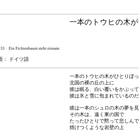
一本のトウヒの木
in Fichtenbaum steht einsam
： ドイツ語
一本のトウヒの木がひとりぼっ
北国の裸の丘の上に
彼は眠る、白い覆いをかぶって
彼は氷と雪に包まれているのだ
彼は一本のシュロの木の夢を見
その木は、遠く東の国で
たったひとりで黙って悲しんで
焼けつくような岩壁の上