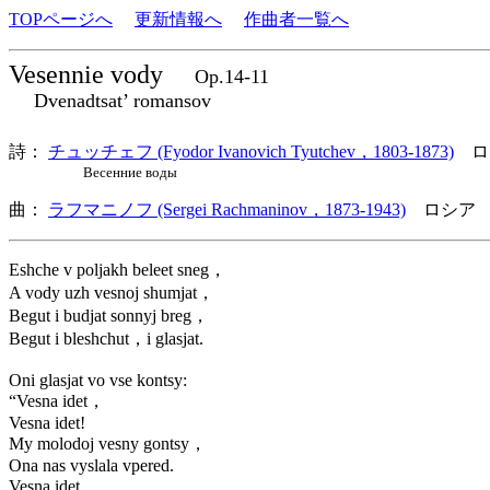
TOPページへ
更新情報へ
作曲者一覧へ
Vesennie vody
Op.14-11
Dvenadtsat’ romansov
詩：
チュッチェフ (Fyodor Ivanovich Tyutchev，1803-1873)
ロ
Весенние воды
曲：
ラフマニノフ (Sergei Rachmaninov，1873-1943)
ロシア 
Eshche v poljakh beleet sneg，
A vody uzh vesnoj shumjat，
Begut i budjat sonnyj breg，
Begut i bleshchut，i glasjat.
Oni glasjat vo vse kontsy:
“Vesna idet，
Vesna idet!
My molodoj vesny gontsy，
Ona nas vyslala vpered.
Vesna idet，