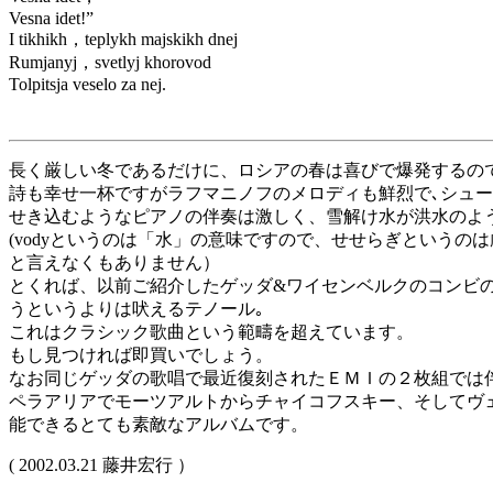
Vesna idet!”
I tikhikh，teplykh majskikh dnej
Rumjanyj，svetlyj khorovod
Tolpitsja veselo za nej.
長く厳しい冬であるだけに、ロシアの春は喜びで爆発するの
詩も幸せ一杯ですがラフマニノフのメロディも鮮烈で､シュ
せき込むようなピアノの伴奏は激しく、雪解け水が洪水のよ
(vodyというのは「水」の意味ですので、せせらぎという
と言えなくもありません）
とくれば、以前ご紹介したゲッダ&ワイセンベルクのコンビ
うというよりは吠えるテノール｡
これはクラシック歌曲という範疇を超えています。
もし見つければ即買いでしょう。
なお同じゲッダの歌唱で最近復刻されたＥＭＩの２枚組では
ペラアリアでモーツアルトからチャイコフスキー、そしてヴ
能できるとても素敵なアルバムです。
( 2002.03.21 藤井宏行 ）