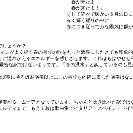
春が来たよ
春が来たよ！」
そして静かで暖かい５月の日に
赤く輝く踊りの中に
春につき従ってみな陽気に群が
でしょうか？
ーマンがよく描く春の喜びの歌をもっと濃厚にしたとても印象
うに溢れかえるエネルギーを感じさせます。これはもはやせせ
のは厳密な訳ではないようです。「春の洪水」と訳しているのも
の演奏に勝る爆裂演奏以上にこの喜びを的確に表した演奏はな
伴奏がＧ．ムーアとなっています。ちゃんと聴き比べた訳では
ェルディまで、もう１枚は歌曲集でイタリア・スペイン・ドイ