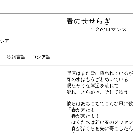
春のせせらぎ
１２のロマンス
シア
歌詞言語： ロシア語
野原はまだ雪に覆われているが
春の水はもうざわめいている
眠たそうな岸辺を流れて
流れ、きらめき、そして歌う
彼らはあちこちでこんな風に歌
「春が来たよ
春が来たよ！
ぼくたちは若い春のメッセン
春がぼくらを先に寄こしたん