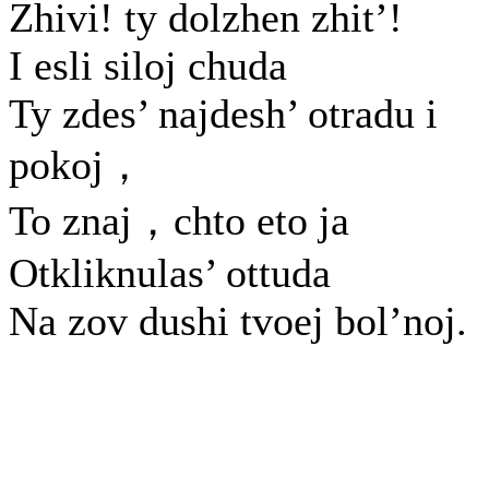
Zhivi! ty dolzhen zhit’!
I esli siloj chuda
Ty zdes’ najdesh’ otradu i
pokoj，
To znaj，chto eto ja
Otkliknulas’ ottuda
Na zov dushi tvoej bol’noj.