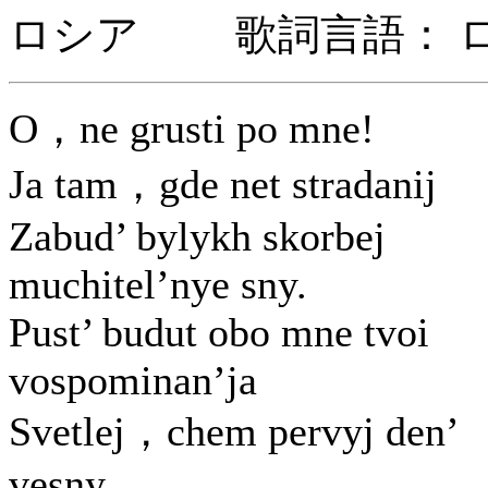
ロシア 歌詞言語： 
O，ne grusti po mne!
Ja tam，gde net stradanij
Zabud’ bylykh skorbej
muchitel’nye sny.
Pust’ budut obo mne tvoi
vospominan’ja
Svetlej，chem pervyj den’
vesny.