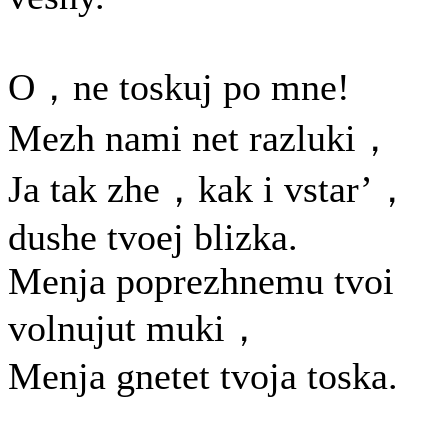
O，ne toskuj po mne!
Mezh nami net razluki，
Ja tak zhe，kak i vstar’，
dushe tvoej blizka.
Menja poprezhnemu tvoi
volnujut muki，
Menja gnetet tvoja toska.