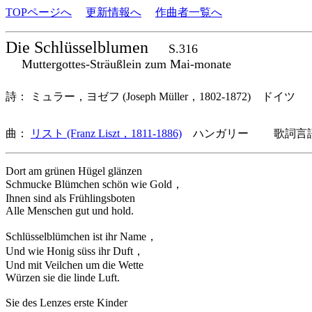
TOPページへ
更新情報へ
作曲者一覧へ
Die Schlüsselblumen
S.316
Muttergottes-Sträußlein zum Mai-monate
詩： ミュラー，ヨゼフ (Joseph Müller，1802-1872) ドイツ
曲：
リスト (Franz Liszt，1811-1886)
ハンガリー 歌詞言語
Dort am grünen Hügel glänzen
Schmucke Blümchen schön wie Gold，
Ihnen sind als Frühlingsboten
Alle Menschen gut und hold.
Schlüsselblümchen ist ihr Name，
Und wie Honig süss ihr Duft，
Und mit Veilchen um die Wette
Würzen sie die linde Luft.
Sie des Lenzes erste Kinder