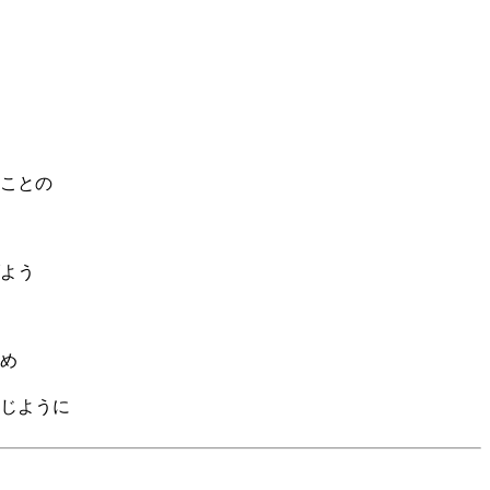
ことの
よう
め
じように