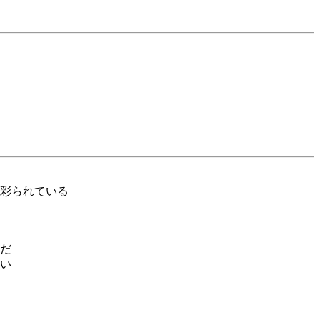
彩られている
だ
い