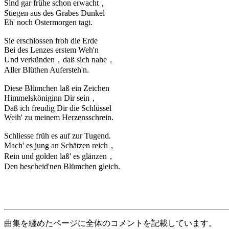
Sind gar frühe schon erwacht，
Stiegen aus des Grabes Dunkel
Eh' noch Ostermorgen tagt.
Sie erschlossen froh die Erde
Bei des Lenzes erstem Weh'n
Und verkünden，daß sich nahe，
Aller Blüthen Aufersteh'n.
Diese Blümchen laß ein Zeichen
Himmelsköniginn Dir sein，
Daß ich freudig Dir die Schlüssel
Weih' zu meinem Herzensschrein.
Schliesse früh es auf zur Tugend.
Mach' es jung an Schätzen reich，
Rein und golden laß' es glänzen，
Den bescheid'nen Blümchen gleich.
曲集を纏めたページに全体のコメントを記載しています。