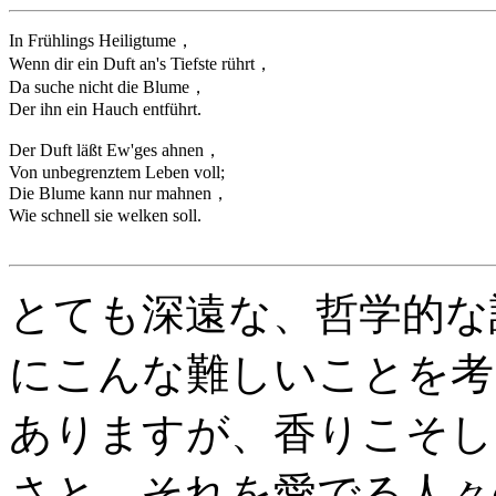
In Frühlings Heiligtume，
Wenn dir ein Duft an's Tiefste rührt，
Da suche nicht die Blume，
Der ihn ein Hauch entführt.
Der Duft läßt Ew'ges ahnen，
Von unbegrenztem Leben voll;
Die Blume kann nur mahnen，
Wie schnell sie welken soll.
とても深遠な、哲学的な
にこんな難しいことを考
ありますが、香りこそし
さと、それを愛でる人々