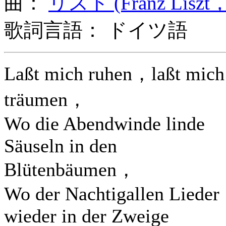
曲：
リスト (Franz Liszt，
歌詞言語： ドイツ語
Laßt mich ruhen，laßt mich
träumen，
Wo die Abendwinde linde
Säuseln in den
Blütenbäumen，
Wo der Nachtigallen Lieder
wieder in der Zweige