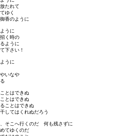
放たれて
てゆく
御香のように
ように
招く時の
るように
て下さい！
ように
やいなや
る
ことはできぬ
ことはできぬ
ることはできぬ
干してはくれぬだろう
、そこへ行くのだ 何も残さずに
めてゆくのだ