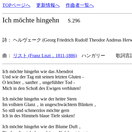
TOPページへ
更新情報へ
作曲者一覧へ
Ich möchte hingehn
S.296
詩： ヘルヴェーク (Georg Friedrich Rudolf Theodor Andreas H
曲：
リスト (Franz Liszt，1811-1886)
ハンガリー 歌詞言語
Ich möchte hingehn wie das Abendrot
Und wie der Tag mit seinen letzten Gluten -
O leichter，sanfter，ungefühlter Tod -
Mich in den Schoß des Ewigen verbluten!
Ich möchte hingehn wie der heitre Stern
Im vollsten Glanz，in ungeschwächtem Blinken，
So still und schmerzlos möchte gern
Ich in des Himmels blaue Tiefe sinken!
Ich möchte hingehn wie der Blume Duft，