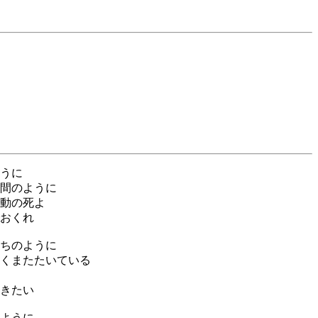
い
うに
間のように
動の死よ
おくれ
ちのように
くまたたいている
きたい
ように