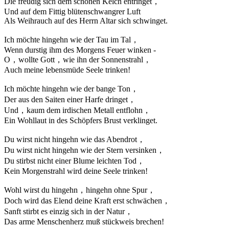
Die freudig sich dem schönen Kelch entringet，
Und auf dem Fittig blütenschwangrer Luft
Als Weihrauch auf des Herrn Altar sich schwinget.
Ich möchte hingehn wie der Tau im Tal，
Wenn durstig ihm des Morgens Feuer winken -
O，wollte Gott，wie ihn der Sonnenstrahl，
Auch meine lebensmüde Seele trinken!
Ich möchte hingehn wie der bange Ton，
Der aus den Saiten einer Harfe dringet，
Und，kaum dem irdischen Metall entflohn，
Ein Wohllaut in des Schöpfers Brust verklinget.
Du wirst nicht hingehn wie das Abendrot，
Du wirst nicht hingehn wie der Stern versinken，
Du stirbst nicht einer Blume leichten Tod，
Kein Morgenstrahl wird deine Seele trinken!
Wohl wirst du hingehn，hingehn ohne Spur，
Doch wird das Elend deine Kraft erst schwächen，
Sanft stirbt es einzig sich in der Natur，
Das arme Menschenherz muß stückweis brechen!