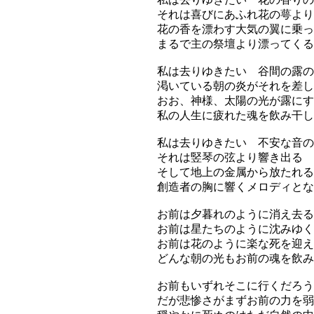
それは喜びにあふれ花の萼より
花の香を漂わす大気の翼に乗っ
まるで主の祭壇より漂ってくる
私は去りゆきたい 谷間の露の
渇いている朝の炎がそれを差し
おお、神様、太陽の光が露にす
私の人生に疲れた魂を飲み干し
私は去りゆきたい 不安な音の
それは竪琴の弦より響き出る
そして地上の金属から放たれる
創造者の胸に響くメロディとな
お前は夕暮れのように消え去る
お前は星たちのように沈みゆく
お前は花のように楽な死を迎え
どんな朝の光もお前の魂を飲み
お前もいずれそこに行くだろう
だが悲惨さがまずお前の力を弱