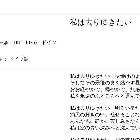
私は去りゆきた
erwegh，1817-1875) ドイツ
： ドイツ語
私は去りゆきたい 夕焼けのよ
そしてその最後の炎を燃やす昼
おお軽やかで、穏やかで、無感
私を永遠のふところへと運んで
私は去りゆきたい 明るい星た
満天の輝きの中、褪せることな
あんな風に静かに苦しみもなく
私は空の青い深みへと沈んでい
私は去りゆきたい 花の香りの