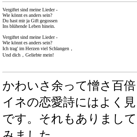
Vergiftet sind meine Lieder -
Wie könnt es anders sein?
Du hast mir ja Gift gegossen
Ins blühende Leben hinein.
Vergiftet sind meine Lieder -
Wie könnt es anders sein?
Ich trag' im Herzen viel Schlangen，
Und dich，Geliebte mein!
かわいさ余って憎さ百倍
イネの恋愛詩にはよく見
です。それもありまして
みました。