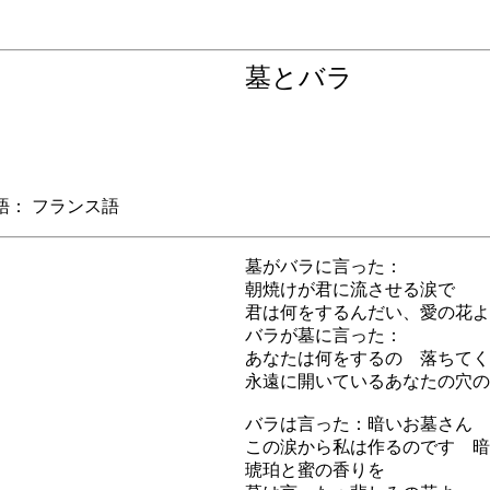
墓とバラ
： フランス語
墓がバラに言った：
朝焼けが君に流させる涙で
君は何をするんだい、愛の花よ
バラが墓に言った：
あなたは何をするの 落ちてく
永遠に開いているあなたの穴の
バラは言った：暗いお墓さん
この涙から私は作るのです 暗
琥珀と蜜の香りを