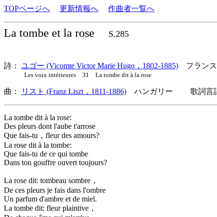
TOPページへ
更新情報へ
作曲者一覧へ
La tombe et la rose
S.285
詩：
ユゴー (Vicomte Victor Marie Hugo，1802-1885)
フランス
Les voix intérieures 31 La tombe dit à la rose
曲：
リスト (Franz Liszt，1811-1886)
ハンガリー 歌詞言語
La tombe dit à la rose:
Des pleurs dont l'aube t'arrose
Que fais-tu，fleur des amours?
La rose dit à la tombe:
Que fais-tu de ce qui tombe
Dans ton gouffre ouvert toujours?
La rose dit: tombeau sombre，
De ces pleurs je fais dans l'ombre
Un parfum d'ambre et de miel.
La tombe dit: fleur plaintive，