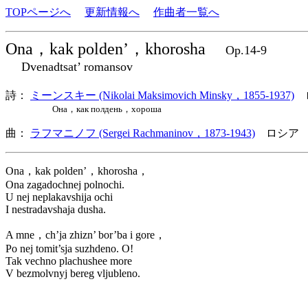
TOPページへ
更新情報へ
作曲者一覧へ
Ona，kak polden’，khorosha
Op.14-9
Dvenadtsat’ romansov
詩：
ミーンスキー (Nikolai Maksimovich Minsky，1855-1937)
Она，как полдень，хороша
曲：
ラフマニノフ (Sergei Rachmaninov，1873-1943)
ロシア 
Ona，kak polden’，khorosha，
Ona zagadochnej polnochi.
U nej neplakavshija ochi
I nestradavshaja dusha.
A mne，ch’ja zhizn’ bor’ba i gore，
Po nej tomit’sja suzhdeno. O!
Tak vechno plachushee more
V bezmolvnyj bereg vljubleno.