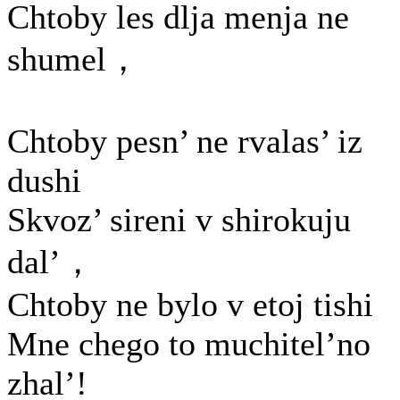
Chtoby les dlja menja ne
shumel，
Chtoby pesn’ ne rvalas’ iz
dushi
Skvoz’ sireni v shirokuju
dal’，
Chtoby ne bylo v etoj tishi
Mne chego to muchitel’no
zhal’!