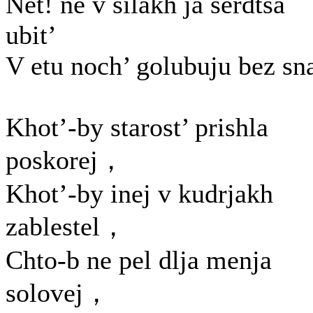
Net! ne v silakh ja serdtsa
ubit’
V etu noch’ golubuju bez sn
Khot’-by starost’ prishla
poskorej，
Khot’-by inej v kudrjakh
zablestel，
Chto-b ne pel dlja menja
solovej，