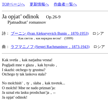
TOPページへ
更新情報へ
作曲者一覧へ
Ja opjat’ odinok
Op.26-9
Pjatnadtsat’ romansov
詩：
ブーニン (Ivan Alekseyevich Bunin，1870-1953)
ロシア
Как светла，как нарядна весна! (1899)
曲：
ラフマニノフ (Sergei Rachmaninov，1873-1943)
ロシア 
Kak svetla，kak narjadna vesna!
Pogljadi mne v glaza，kak byvalo，
I skazhi: otchego ty grustna?
Otchego ty tak laskova stala?
No molchish’，ty，slaba，kak tsvetok...
O molchi! Mne ne nado priznan’ja:
Ja uznal etu lasku proshchan’ja，--
Ja opjat’ odinok!