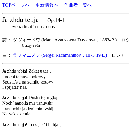
TOPページへ
更新情報へ
作曲者一覧へ
Ja zhdu tebja
Op.14-1
Dvenadtsat’ romansov
詩： ダヴィードワ (Maria Avgustovna Davidova，1863-？) 
Я жду тебя
曲：
ラフマニノフ (Sergei Rachmaninov，1873-1943)
ロシア 
Ja zhdu tebja! Zakat ugas，
I nochi temnye pokrovy
Spustit’sja na zemlju gotovy
I sprjatat’ nas.
Ja zhdu tebja! Dushistoj mgloj
Noch’ napoila mir usnuvshij，
I razluchilsja den’ minuvshij
Na vek s zemlej.
Ja zhdu tebja! Terzajas’ i ljubja，