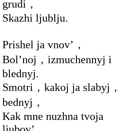
grudi，
Skazhi ljublju.
Prishel ja vnov’，
Bol’noj，izmuchennyj i
blednyj.
Smotri，kakoj ja slabyj，
bednyj，
Kak mne nuzhna tvoja
ljubov’...