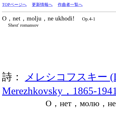
TOPページへ
更新情報へ
作曲者一覧へ
O，net，molju，ne ukhodi!
Op.4-1
Shest' romansov
詩：
メレシコフスキー (Dmit
Merezhkovsky，1865-1941
О，нет，молю，не ух