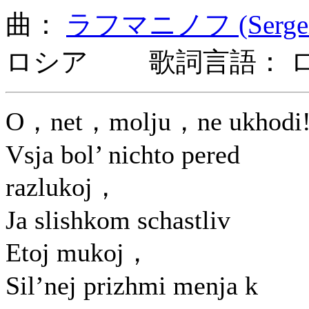
曲：
ラフマニノフ (Sergei 
ロシア 歌詞言語： 
O，net，molju，ne ukhodi
Vsja bol’ nichto pered
razlukoj，
Ja slishkom schastliv
Etoj mukoj，
Sil’nej prizhmi menja k