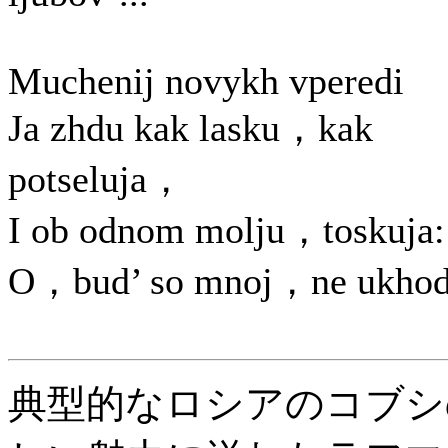
Muchenij novykh vperedi
Ja zhdu kak lasku，kak
potseluja，
I ob odnom molju，toskuja:
O，bud’ so mnoj，ne ukhod
典型的なロシアのコブシ