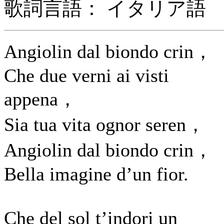
歌詞言語： イタリア語
Angiolin dal biondo crin，
Che due verni ai visti
appena，
Sia tua vita ognor seren，
Angiolin dal biondo crin，
Bella imagine d’un fior.
Che del sol t’indori un