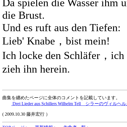
Da spielen die Wasser ihm 
die Brust.
Und es ruft aus den Tiefen:
Lieb' Knabe，bist mein!
Ich locke den Schläfer，ich
zieh ihn herein.
曲集を纏めたページに全体のコメントを記載しています。
Drei Lieder aus Schillers Wilhelm Tell シラ
( 2009.10.30 藤井宏行 ）