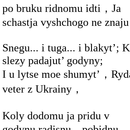
po bruku ridnomu idti，Ja
schastja vyshchogo ne znaju
Snegu... i tuga... i blakyt’; 
slezy padajut’ godyny;
I u lytse moe shumyt’，Ryd
veter z Ukrainy，
Koly dodomu ja pridu v
godynu radisnu，pobidnu，