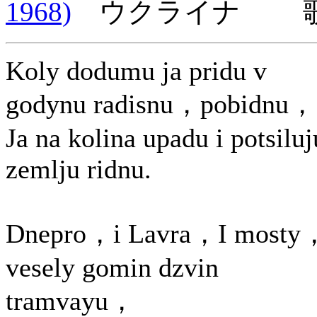
1968)
ウクライナ 歌詞
Koly dodumu ja pridu v
godynu radisnu，pobidnu，
Ja na kolina upadu i potsiluj
zemlju ridnu.
Dnepro，i Lavra，I mosty
vesely gomin dzvin
tramvayu，