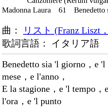
Canzoniere (Rerum vulgarium 
Madonna Laura 61 Benedetto sia
曲：
リスト (Franz Liszt，
歌詞言語： イタリア語
Benedetto sia 'l giorno，e 'l
mese，e l'anno，
E la stagione，e 'l tempo，
l'ora，e 'l punto