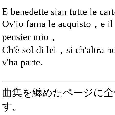
E benedette sian tutte le cart
Ov'io fama le acquisto，e il
pensier mio，
Ch'è sol di lei，si ch'altra n
v'ha parte.
曲集を纏めたページに全
す。